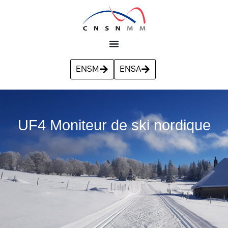
ENSM
ENSA
UF4 Moniteur de ski nordique