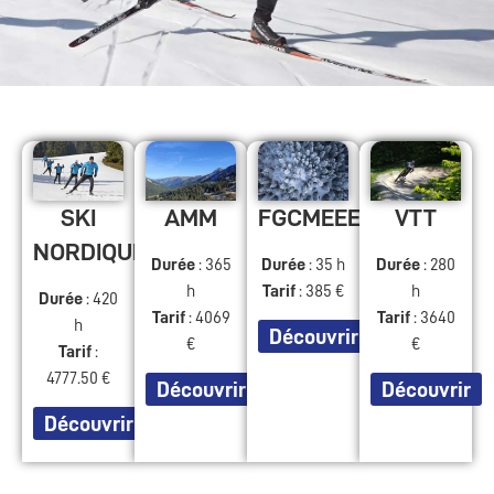
SKI
AMM
FGCMEEESM
VTT
NORDIQUE
Durée
: 365
Durée
: 35 h
Durée
: 280
h
Tarif
: 385 €
h
Durée
: 420
Tarif
: 4069
Tarif
: 3640
h
Découvrir
€
€
Tarif
:
4777.50 €
Découvrir
Découvrir
Découvrir