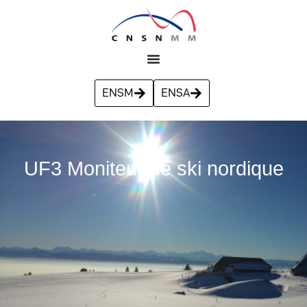
ENSM
ENSA
UF3 Moniteur de ski nordique