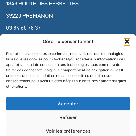
1848 ROUTE DES PESSETTES
39220 PRÉMANON
03 84 60 78 37
cnsnmm.accueil@ensm. sports.gouv.fr
Gérer le consentement
Pour offrir les meilleures expériences, nous utilisons des technologies
telles que les cookies pour stocker et/ou accéder aux informations des
ESPACE PRESSE
appareils. Le fait de consentir à ces technologies nous permettra de
traiter des données telles que le comportement de navigation ou les ID
uniques sur ce site. Le fait de ne pas consentir ou de retirer son
NOS PARTENAIRES
consentement peut avoir un effet négatif sur certaines caractéristiques
et fonctions.
NOUS REJOINDRE
Accepter
RECLAMATIONS
Refuser
Voir les préférences