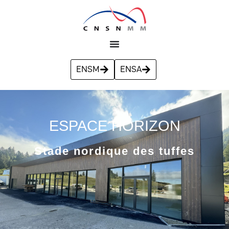
ENSM
ENSA
ESPACE HORIZON
Stade nordique des tuffes