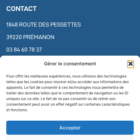
CONTACT
1848 ROUTE DES PESSETTES
39220 PRÉMANON
03 84 60 78 37
cnsnmm.accueil@ensm. sports.gouv.fr
Gérer le consentement
Pour offrir les meilleures expériences, nous utilisons des technologies
telles que les cookies pour stocker et/ou accéder aux informations des
ESPACE PRESSE
appareils. Le fait de consentir à ces technologies nous permettra de
traiter des données telles que le comportement de navigation ou les ID
uniques sur ce site. Le fait de ne pas consentir ou de retirer son
NOS PARTENAIRES
consentement peut avoir un effet négatif sur certaines caractéristiques
et fonctions.
NOUS REJOINDRE
Accepter
RECLAMATIONS