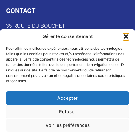
CONTACT
35 ROUTE DU BOUCHET
Gérer le consentement
74400 CHAMONIX-MONT-BLANC
Pour offrir les meilleures expériences, nous utilisons des technologies
04 50 55 30 30
telles que les cookies pour stocker et/ou accéder aux informations des
appareils. Le fait de consentir à ces technologies nous permettra de
traiter des données telles que le comportement de navigation ou les ID
ESPACE PRESSE
uniques sur ce site. Le fait de ne pas consentir ou de retirer son
consentement peut avoir un effet négatif sur certaines caractéristiques
et fonctions.
RESSOURCES HUMAINES
Accepter
TAXE D'APPRENTISSAGE
Refuser
Voir les préférences