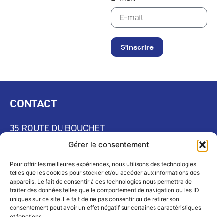
S'inscrire
CONTACT
35 ROUTE DU BOUCHET
Gérer le consentement
74400 CHAMONIX-MONT-BLANC
Pour offrir les meilleures expériences, nous utilisons des technologies
04 50 55 30 30
telles que les cookies pour stocker et/ou accéder aux informations des
appareils. Le fait de consentir à ces technologies nous permettra de
traiter des données telles que le comportement de navigation ou les ID
uniques sur ce site. Le fait de ne pas consentir ou de retirer son
ESPACE PRESSE
consentement peut avoir un effet négatif sur certaines caractéristiques
et fonctions.