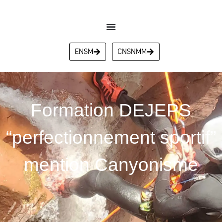
ENSM
CNSNMM
Formation DEJEPS
“perfectionnement sportif”
mention Canyonisme