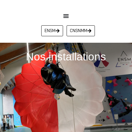
ENSM
CNSNMM
Nos installations